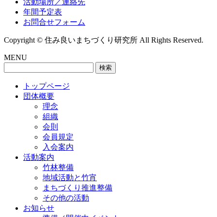
活動場所／連絡先
年間予定表
お問合せフォーム
Copyright © 住み良いまちづくり研究所 All Rights Reserved.
MENU
検
索:
トップページ
団体概要
理念
組織
会則
会員規定
入会案内
活動案内
竹林整備
地域活動と竹宵
まちづくり推進整備
その他の活動
お知らせ