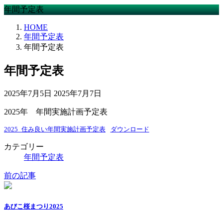
年間予定表
HOME
年間予定表
年間予定表
年間予定表
最
2025年7月5日
2025年7月7日
終
2025年 年間実施計画予定表
更
新
2025_住み良い年間実施計画予定表
ダウンロード
日
時
カテゴリー
:
年間予定表
前の記事
あびこ桜まつり2025