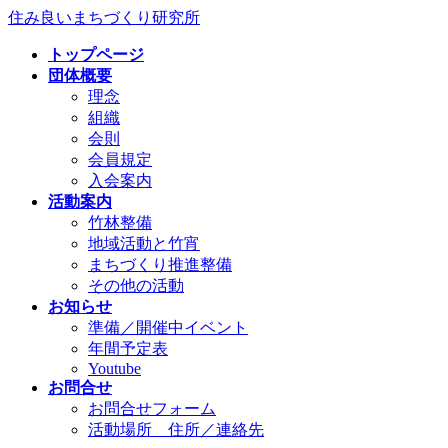
コ
ナ
住み良いまちづくり研究所
ン
ビ
トップページ
テ
ゲ
団体概要
ン
ー
理念
ツ
シ
組織
へ
ョ
会則
ス
ン
会員規定
キ
に
入会案内
ッ
移
活動案内
プ
動
竹林整備
地域活動と竹宵
まちづくり推進整備
その他の活動
お知らせ
準備／開催中イベント
年間予定表
Youtube
お問合せ
お問合せフォーム
活動場所 住所／連絡先